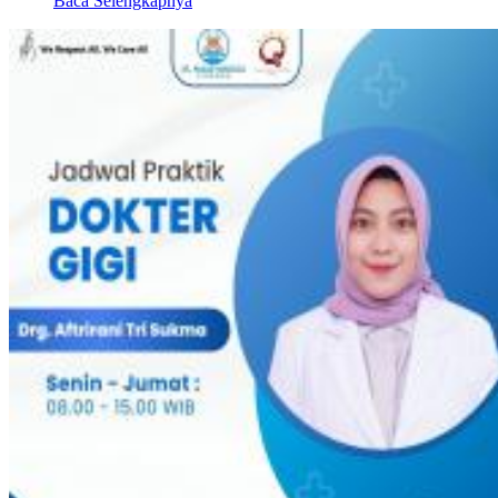
Baca Selengkapnya