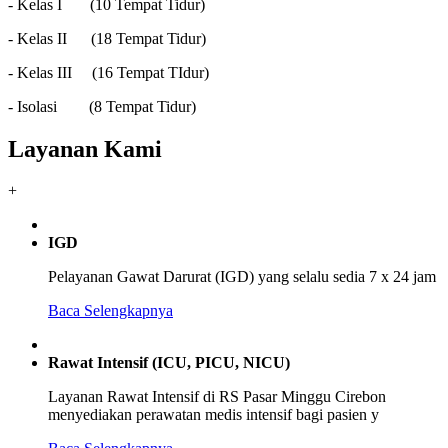
- Kelas I (10 Tempat Tidur)
- Kelas II (18 Tempat Tidur)
- Kelas III (16 Tempat TIdur)
- Isolasi (8 Tempat Tidur)
Layanan Kami
+
IGD
Pelayanan Gawat Darurat (IGD) yang selalu sedia 7 x 24 jam
Baca Selengkapnya
Rawat Intensif (ICU, PICU, NICU)
Layanan Rawat Intensif di RS Pasar Minggu Cirebon
menyediakan perawatan medis intensif bagi pasien y