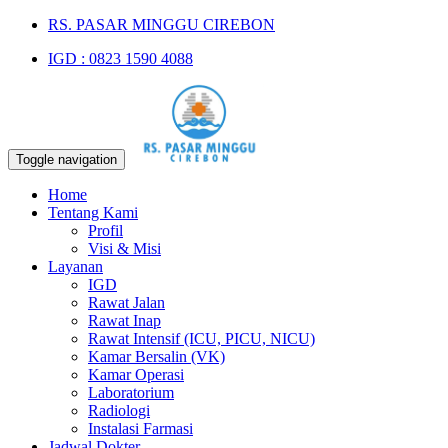
RS. PASAR MINGGU CIREBON
IGD : 0823 1590 4088
Toggle navigation
Home
Tentang Kami
Profil
Visi & Misi
Layanan
IGD
Rawat Jalan
Rawat Inap
Rawat Intensif (ICU, PICU, NICU)
Kamar Bersalin (VK)
Kamar Operasi
Laboratorium
Radiologi
Instalasi Farmasi
Jadwal Dokter