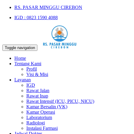
RS. PASAR MINGGU CIREBON
IGD : 0823 1590 4088
Toggle navigation
Home
Tentang Kami
Profil
Visi & Misi
Layanan
IGD
Rawat Jalan
Rawat Inap
Rawat Intensif (ICU, PICU, NICU)
Kamar Bersalin (VK)
Kamar Operasi
Laboratorium
Radiologi
Instalasi Farmasi
Jadwal Dokter