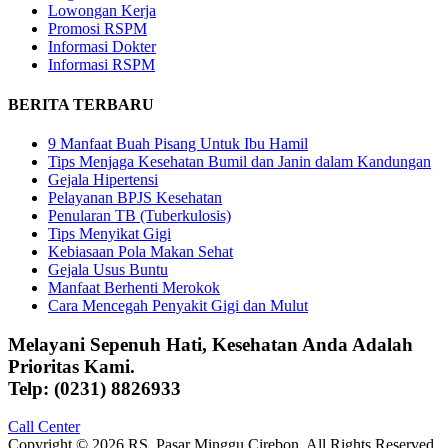
Lowongan Kerja
Promosi RSPM
Informasi Dokter
Informasi RSPM
BERITA TERBARU
9 Manfaat Buah Pisang Untuk Ibu Hamil
Tips Menjaga Kesehatan Bumil dan Janin dalam Kandungan
Gejala Hipertensi
Pelayanan BPJS Kesehatan
Penularan TB (Tuberkulosis)
Tips Menyikat Gigi
Kebiasaan Pola Makan Sehat
Gejala Usus Buntu
Manfaat Berhenti Merokok
Cara Mencegah Penyakit Gigi dan Mulut
Melayani Sepenuh Hati, Kesehatan Anda Adalah
Prioritas Kami.
Telp: (0231) 8826933
Call Center
Copyright © 2026 RS. Pasar Minggu Cirebon. All Rights Reserved